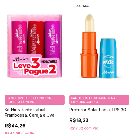
ESGOTADO
GANHE 10% DE DESCONTO NA
GANHE 10% DE DESCONTO NA
PRIMEIRA COMPRA
PRIMEIRA COMPRA
Kit Hidratante Labial -
Protetor Solar Labial FPS 30
Framboesa, Cereja e Uva
R$18,23
R$44,26
R$17,32
com
Pix
R$42,05
com
Pix