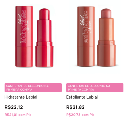
GANHE 10% DE DESCONTO NA
GANHE 10% DE DESCONTO NA
PRIMEIRA COMPRA
PRIMEIRA COMPRA
Hidratante Labial
Esfoliante Labial
R$22,12
R$21,82
R$21,01
com
Pix
R$20,73
com
Pix