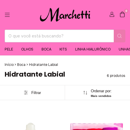
0
PELE
OLHOS
BOCA
KITS
LINHA HIALURÔNICO
UNHA
Início
>
Boca
>
Hidratante Labial
Hidratante Labial
6 produtos
Ordenar por:
Filtrar
Mais vendidos